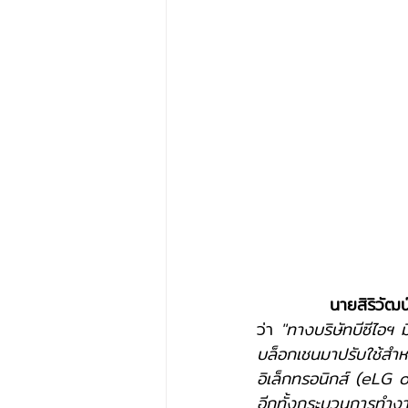
นายสิริวัฒน
ว่า 
"ทางบริษัทบีซีไอฯ 
บล็อกเชนมาปรับใช้สำห
อิเล็กทรอนิกส์ (eLG 
อีกทั้งกระบวนการทำง