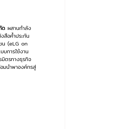
กัด
 ผสานกำลัง
ังสือค้ำประกัน 
กเชน (eLG on 
แบบการใช้งาน
ธมิตรทางธุรกิจ 
้อมนำพาองค์กรสู่