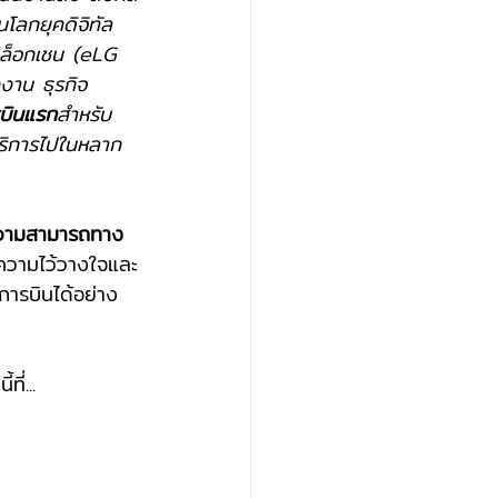
โลกยุคดิจิทัล
บบล็อกเชน (eLG 
งาน ธุรกิจ
รบินแรก
สำหรับ
้บริการไปในหลาก
ความสามารถทาง
บความไว้วางใจและ
การบินได้อย่าง
ี่...