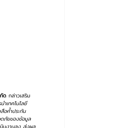
กัด
 กล่าวเสริม
ารนำเทคโนโลยี
สือค้ำประกัน
ดภัยของข้อมูล 
เนินงานลง ส่งผล