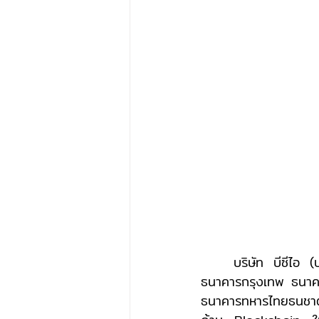
	บริษัท บีซีไอ (ประเทศไทย) จำกัด ภายใต้ความร่วมมือของของธนาคารพาณิชย์ 6 แห่ง คือ 
ธนาคารกรุงเทพ ธนาค
ธนาคารทหารไทยธนชาต