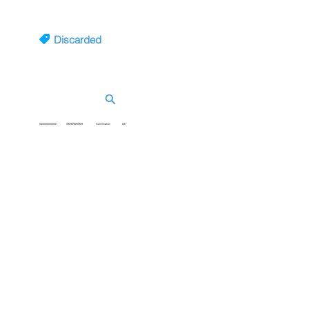
Discarded
แสดงรายการคำขอที่ถูกลบ / ไม่
จ่ายเงินตามเวลา
0000000000001
090909090909
Confirmation
0/6
Return to
Revise
แสดงรายการคำขอที่ต้องแก้ไข
ข้อมูล
0000000000001