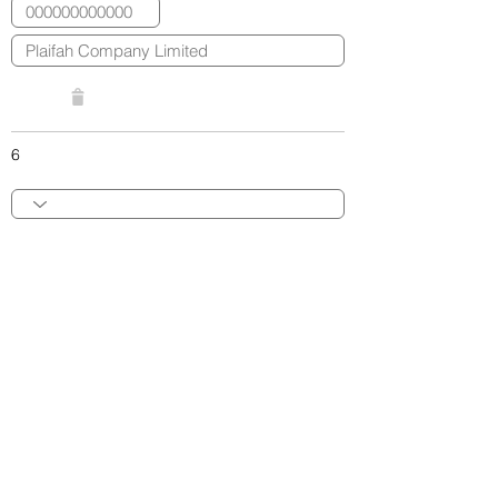
6
Add Item
Internal Remark