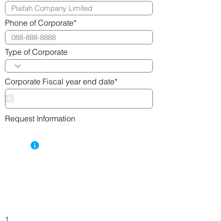
Phone of Corporate*
Type of Corporate
Corporate Fiscal year end date*
Request Information
เลือกธนาคารที่ต้องการขอเอกสาร Bank
Confirmation ได้จากทุกธนาคารที่เป็นสมาชิกกับ
eBC Platform
**ระบบจะตรวจสอบหากมีการระบุธนาคารซ้ำ**
No.
Request Type
Select Bank
Account No. Deduct
Account Name
1