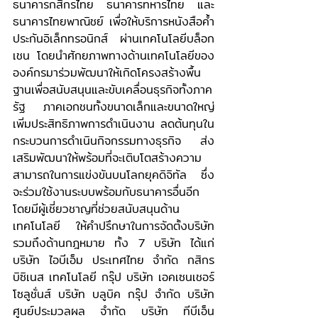
ธนาคารกสิกรไทย ธนาคารทหารไทย และ
ธนาคารไทยพาณิชย์ เพื่อให้บริการหนังสือค้ำ
ประกันอิเล็กทรอนิกส์ ผ่านเทคโนโลยีบล็อก
เชน โดยนำศักยภาพทางด้านเทคโนโลยีของ
องค์กรมาร่วมพัฒนาให้เกิดโครงสร้างพื้น
ฐานเพื่อสนับสนุนและขับเคลื่อนธุรกิจทั้งภาค
รัฐ ภาคเอกชนทั้งขนาดเล็กและขนาดใหญ่ 
เพิ่มประสิทธิภาพการดำเนินงาน ลดต้นทุนใน
กระบวนการดำเนินกิจกรรมทางธุรกิจ ส่ง
เสริมพัฒนาให้พร้อมที่จะเติบโตสร้างความ
สามารถในการแข่งขันบนโลกยุคดิจิทัล ซึ่ง
จะร่วมใช้งานระบบพร้อมกับธนาคารอื่นอีก 
โดยมีผู้เชี่ยวชาญที่ช่วยสนับสนุนด้าน
เทคโนโลยี ให้คำปรึกษาในการจัดตั้งบริษัท 
รวมถึงด้านกฎหมาย ทั้ง 7 บริษัท ได้แก่ 
บริษัท ไอบีเอ็ม ประเทศไทย จำกัด กสิกร 
บิซิเนส เทคโนโลยี กรุ๊ป บริษัท เอคเซนเชอร์ 
โซลูชั่นส์ บริษัท บลูบิค กรุ๊ป จำกัด บริษัท 
ศูนย์ประมวลผล จำกัด บริษัท ทีบีเอ็น 